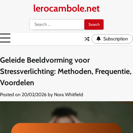
Skip
lerocambole.net
to
content
Search
for:
Subscription
Geleide Beeldvorming voor
Stressverlichting: Methoden, Frequentie,
Voordelen
Posted on
20/02/2026
by
Nora Whitfield