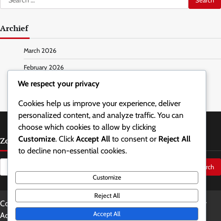
for:
Archief
March 2026
February 2026
We respect your privacy
Cookies help us improve your experience, deliver
personalized content, and analyze traffic. You can
choose which cookies to allow by clicking
Customize
. Click
Accept All
to consent or
Reject All
Zoeken
to decline non-essential cookies.
Search
for:
Customize
Reject All
Copyright © 2026
lerocambole.net
Theme: Updated News By
Accept All
Adore Themes
.