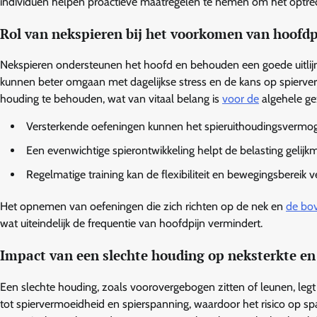
individuen helpen proactieve maatregelen te nemen om het optre
Rol van nekspieren bij het voorkomen van hoofdp
Nekspieren ondersteunen het hoofd en behouden een goede uitlijni
kunnen beter omgaan met dagelijkse stress en de kans op spierve
houding te behouden, wat van vitaal belang is
voor de
algehele ge
Versterkende oefeningen kunnen het spieruithoudingsvermog
Een evenwichtige spierontwikkeling helpt de belasting gelijkm
Regelmatige training kan de flexibiliteit en bewegingsbereik v
Het opnemen van oefeningen die zich richten op de nek en
de bo
wat uiteindelijk de frequentie van hoofdpijn vermindert.
Impact van een slechte houding op neksterkte en
Een slechte houding, zoals voorovergebogen zitten of leunen, legt
tot spiervermoeidheid en spierspanning, waardoor het risico op 