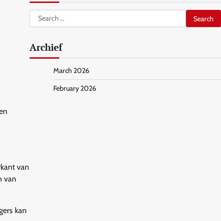
Search
for:
Archief
March 2026
February 2026
een
rkant van
n van
ggers kan