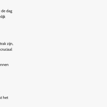
e de dag
lijk
rak zijn,
cruciaal
kunnen
t het