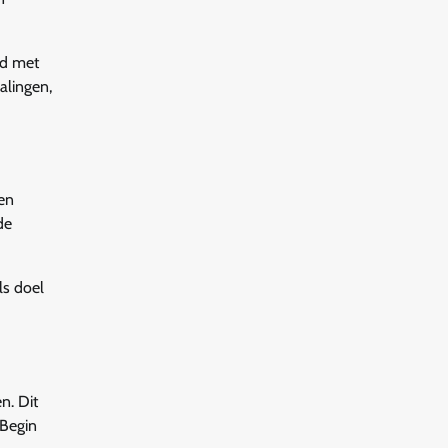
rd met
alingen,
en
de
ls doel
n. Dit
 Begin