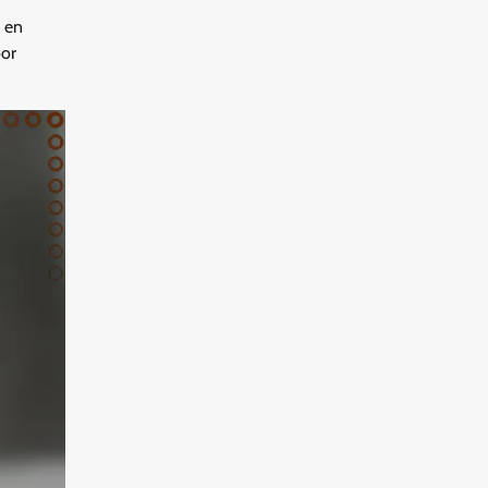
 en
oor