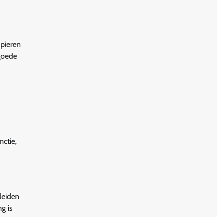
spieren
goede
nctie,
leiden
g is