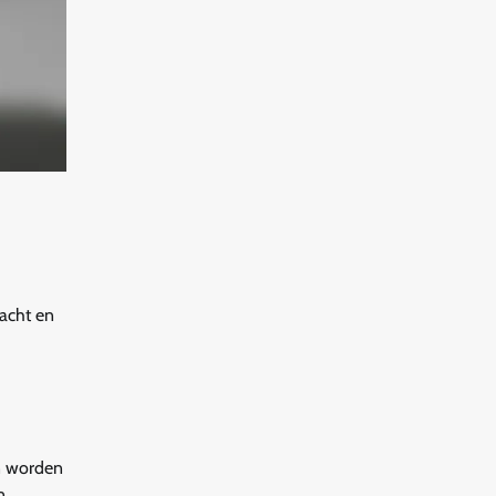
acht en
n worden
n