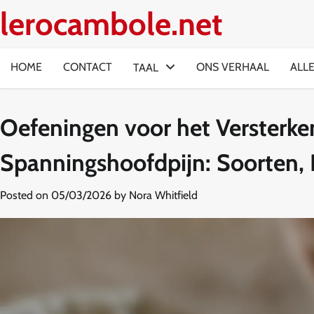
Skip
lerocambole.net
to
content
HOME
CONTACT
ONS VERHAAL
ALL
TAAL
Oefeningen voor het Versterke
Spanningshoofdpijn: Soorten, 
Posted on
05/03/2026
by
Nora Whitfield