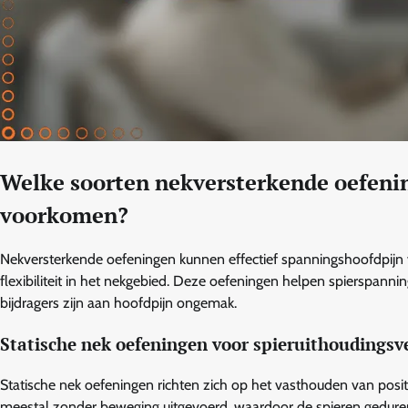
Welke soorten nekversterkende oefen
voorkomen?
Nekversterkende oefeningen kunnen effectief spanningshoofdpijn
flexibiliteit in het nekgebied. Deze oefeningen helpen spierspann
bijdragers zijn aan hoofdpijn ongemak.
Statische nek oefeningen voor spieruithoudings
Statische nek oefeningen richten zich op het vasthouden van po
meestal zonder beweging uitgevoerd, waardoor de spieren gedurende