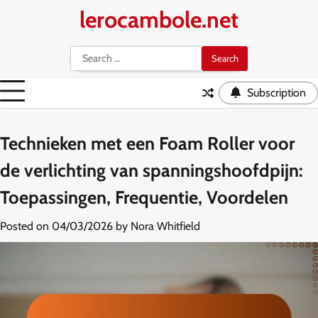
Skip
lerocambole.net
to
content
Search
for:
Subscription
Technieken met een Foam Roller voor
de verlichting van spanningshoofdpijn:
Toepassingen, Frequentie, Voordelen
Posted on
04/03/2026
by
Nora Whitfield